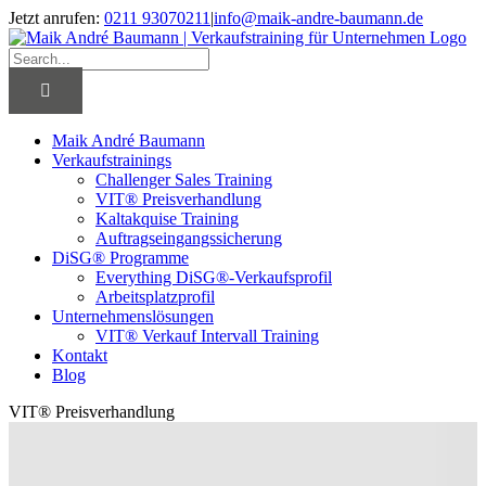
Skip
Jetzt anrufen:
0211 93070211
|
info@maik-andre-baumann.de
to
Facebook
Twitter
LinkedIn
Xing
content
Search
for:
Maik André Baumann
Verkaufstrainings
Challenger Sales Training
VIT® Preisverhandlung
Kaltakquise Training
Auftragseingangssicherung
DiSG® Programme
Everything DiSG®-Verkaufsprofil
Arbeitsplatzprofil
Unternehmenslösungen
VIT® Verkauf Intervall Training
Kontakt
Blog
VIT® Preisverhandlung