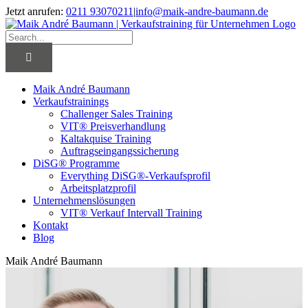
Skip
Jetzt anrufen:
0211 93070211
|
info@maik-andre-baumann.de
to
Facebook
Twitter
LinkedIn
Xing
content
Search
for:
Maik André Baumann
Verkaufstrainings
Challenger Sales Training
VIT® Preisverhandlung
Kaltakquise Training
Auftragseingangssicherung
DiSG® Programme
Everything DiSG®-Verkaufsprofil
Arbeitsplatzprofil
Unternehmenslösungen
VIT® Verkauf Intervall Training
Kontakt
Blog
Maik André Baumann