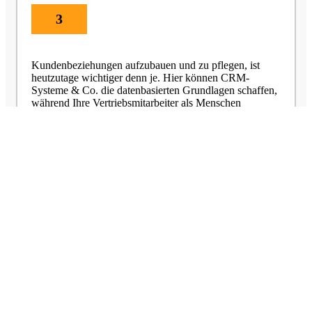
3
Kundenbeziehungen aufzubauen und zu pflegen, ist
heutzutage wichtiger denn je. Hier können CRM-
Systeme & Co. die datenbasierten Grundlagen schaffen,
während Ihre Vertriebsmitarbeiter als Menschen
gefordert sind und sich nicht alleine in der Rolle als
„Verkäufer“ sehen sollten.
4
Die Kenntnisse über Ihre Produkte und Services sind für
einen erfolgreichen Verkauf entscheidend, um
Kompetenz und Expertise zu vermitteln. Ob im
Innendienst oder Außendienst, Kundenbindung und