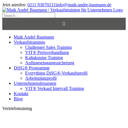
Skip
Jetzt anrufen:
0211 93070211
|
info@maik-andre-baumann.de
to
Facebook
Twitter
LinkedIn
Xing
content
Search
for:
Maik André Baumann
Verkaufstrainings
Challenger Sales Training
VIT® Preisverhandlung
Kaltakquise Training
Auftragseingangssicherung
DiSG® Programme
Everything DiSG®-Verkaufsprofil
Arbeitsplatzprofil
Unternehmenslösungen
VIT® Verkauf Intervall Training
Kontakt
Blog
Vertriebstraining