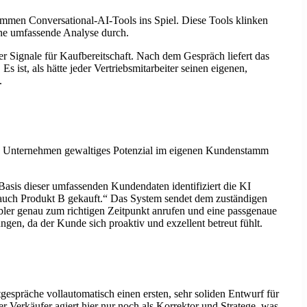
ommen Conversational-AI-Tools ins Spiel. Diese Tools klinken
eine umfassende Analyse durch.
r Signale für Kaufbereitschaft. Nach dem Gespräch liefert das
 ist, als hätte jeder Vertriebsmitarbeiter seinen eigenen,
.
le Unternehmen gewaltiges Potenzial im eigenen Kundenstamm
asis dieser umfassenden Kundendaten identifiziert die KI
 auch Produkt B gekauft.“ Das System sendet dem zuständigen
ler genau zum richtigen Zeitpunkt anrufen und eine passgenaue
ngen, da der Kunde sich proaktiv und exzellent betreut fühlt.
espräche vollautomatisch einen ersten, sehr soliden Entwurf für
Verkäufer agiert hier nur noch als Korrektor und Stratege, was