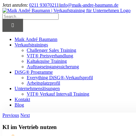
Skip
Jetzt anrufen:
0211 93070211
|
info@maik-andre-baumann.de
to
Facebook
Twitter
LinkedIn
Xing
content
Search
for:
Maik André Baumann
Verkaufstrainings
Challenger Sales Training
VIT® Preisverhandlung
Kaltakquise Training
Auftragseingangssicherung
DiSG® Programme
Everything DiSG®-Verkaufsprofil
Arbeitsplatzprofil
Unternehmenslösungen
VIT® Verkauf Intervall Training
Kontakt
Blog
Previous
Next
KI im Vertrieb nutzen