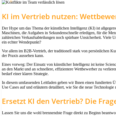
KI im Vertrieb nutzen: Wettbewe
Der Hype um das Thema der künstlichen Intelligenz (KI) ist allgege
Maschinen, die Aufgaben in Sekundenschnelle erledigen, für die Mensc
zahlreichen Verkaufsabteilungen noch spürbare Unsicherheit. Viele Un
ein echter Wendepunkt?
Vor allem im B2B-Vertrieb, der traditionell stark von persönlichen K
der Praxis aussehen kann.
Eines vorweg: Der Einsatz von künstlicher Intelligenz ist keine Scien
an den Markt und an schnellere, effizientere Wettbewerber zu verlier
bedarf einer klaren Strategie.
In diesem umfassenden Leitfaden geben wir Ihnen einen fundierten Ü
Use Cases auf und erläutern detailliert, wie Sie die neue Technologi
Ersetzt KI den Vertrieb? Die Fra
Lassen Sie uns die wohl brennendste Frage direkt zu Beginn beantwor