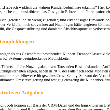
t: „Habe ich wirklich die wahren Kundenbedürfnisse erkannt?“ Hier k
gespräche ein, transkribieren das Gesagte in Echtzeit und führen sofort 
u viel geredet und zu wenig zugehört?) und erkennt sogar Einwände ode
der Verkäufer noch souveräner auf Nachfragen hätte reagieren können. Es
hilft, die Gesprächsführung und damit die Abschlussquote zu verbessern
ktempfehlungen
ndiger als das Geschäft mit bestehenden Kunden. Dennoch lassen vie
ieten KI-Systeme beeindruckende Möglichkeiten.
rt-Tickets und die Nutzungsdaten von Tausenden Bestandskunden. Auf B
utzungsverhalten zeigen, haben in 70 % der Fälle nach sechs Monaten
 konkrete Hinweise für gezieltes Cross-Selling. So kann der Vertrieb
nifikanten Umsatzsteigerung und festigt gleichzeitig die Kundenbeziehu
strativen Aufgaben
I-Tools können auf Basis der CRM-Daten und der transkribierten Erstg
n Preise, Module und Rahmenbedingungen aus dem System zusammen. Der 