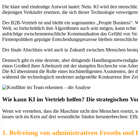
Die klare und eindeutige Antwort lautet: Nein. KI wird den menschlic
diejenigen Verkäufer ersetzen, die sich dieser Technologie verweigern
Der B2B-Vertrieb ist und bleibt ein sogenanntes „People Business“. 
Welt, so fortschrittlich ihre Algorithmen auch sein mögen, kann ech
aufrichtige zwischenmenschliche Kommunikation das Gefühl von Sich
Firmenpolitiken geprägte Entscheidungsprozesse bleiben menschliche
Der finale Abschluss wird auch in Zukunft zwischen Menschen besieg
Dennoch gibt es eine dezente, aber dringende Handlungsnotwendigkeit fü
einen Großteil ihrer Arbeitszeit mit der stumpfen Recherche von A
Die KI übernimmt die Rolle eines hochintelligenten Assistenten, der 
während die technologisch moderner aufgestellte Konkurrenz ihre Zeit
Wie kann KI im Vertrieb helfen? Die strategischen Vor
Wenn wir verstehen, dass die Maschine nicht den Menschen ersetzt, son
lassen sich im Kern auf drei wesentliche Säulen herunterbrechen: Ef
1. Befreiung von administrativen Fesseln und