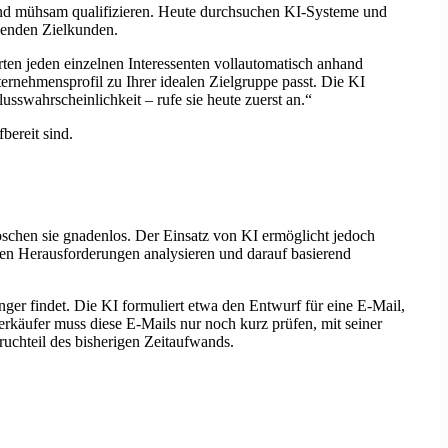
 und mühsam qualifizieren. Heute durchsuchen KI-Systeme und
ssenden Zielkunden.
en jeden einzelnen Interessenten vollautomatisch anhand
ernehmensprofil zu Ihrer idealen Zielgruppe passt. Die KI
usswahrscheinlichkeit – rufe sie heute zuerst an.“
bereit sind.
öschen sie gnadenlos. Der Einsatz von KI ermöglicht jedoch
sten Herausforderungen analysieren und darauf basierend
änger findet. Die KI formuliert etwa den Entwurf für eine E-Mail,
erkäufer muss diese E‑Mails nur noch kurz prüfen, mit seiner
uchteil des bisherigen Zeitaufwands.