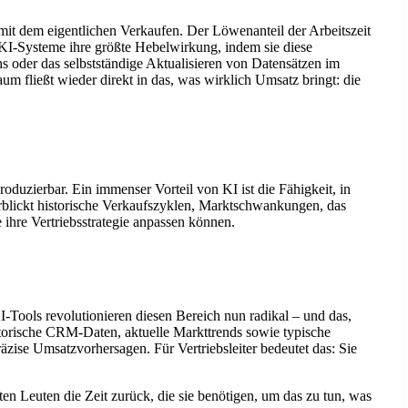
s mit dem eigentlichen Verkaufen. Der Löwenanteil der Arbeitszeit
 KI-Systeme ihre größte Hebelwirkung, indem sie diese
hs oder das selbstständige Aktualisieren von Datensätzen im
 fließt wieder direkt in das, was wirklich Umsatz bringt: die
roduzierbar. Ein immenser Vorteil von KI ist die Fähigkeit, in
blickt historische Verkaufszyklen, Marktschwankungen, das
e ihre Vertriebsstrategie anpassen können.
I-Tools revolutionieren diesen Bereich nun radikal – und das,
torische CRM-Daten, aktuelle Markttrends sowie typische
zise Umsatzvorhersagen. Für Vertriebsleiter bedeutet das: Sie
ten Leuten die Zeit zurück, die sie benötigen, um das zu tun, was