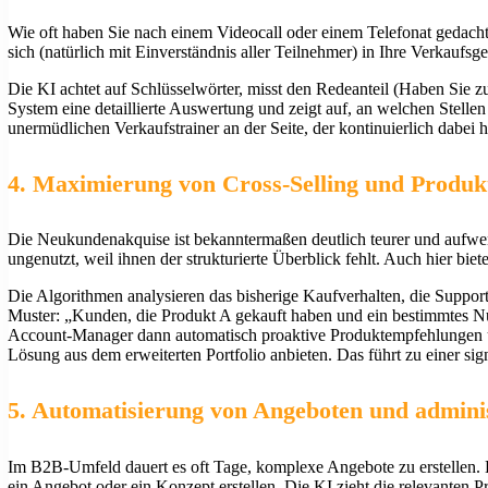
Wie oft haben Sie nach einem Videocall oder einem Telefonat gedach
sich (natürlich mit Einverständnis aller Teilnehmer) in Ihre Verkaufs
Die KI achtet auf Schlüsselwörter, misst den Redeanteil (Haben Sie z
System eine detaillierte Auswertung und zeigt auf, an welchen Stellen 
unermüdlichen Verkaufstrainer an der Seite, der kontinuierlich dabei 
4. Maximierung von Cross-Selling und Produ
Die Neukundenakquise ist bekanntermaßen deutlich teurer und aufwe
ungenutzt, weil ihnen der strukturierte Überblick fehlt. Auch hier b
Die Algorithmen analysieren das bisherige Kaufverhalten, die Suppo
Muster: „Kunden, die Produkt A gekauft haben und ein bestimmtes N
Account-Manager dann automatisch proaktive Produktempfehlungen und
Lösung aus dem erweiterten Portfolio anbieten. Das führt zu einer sig
5. Automatisierung von Angeboten und admini
Im B2B-Umfeld dauert es oft Tage, komplexe Angebote zu erstellen. K
ein Angebot oder ein Konzept erstellen. Die KI zieht die relevante