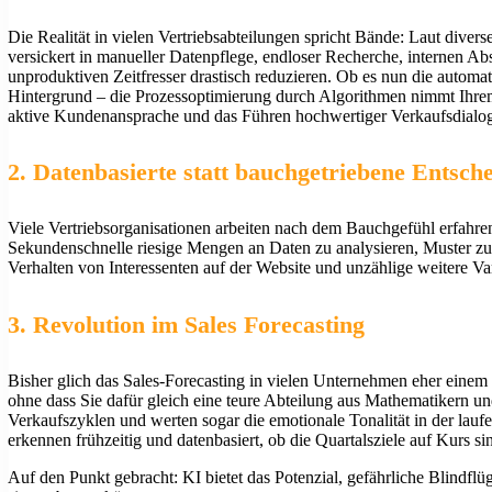
Die Realität in vielen Vertriebsabteilungen spricht Bände: Laut divers
versickert in manueller Datenpflege, endloser Recherche, internen A
unproduktiven Zeitfresser drastisch reduzieren. Ob es nun die automat
Hintergrund – die Prozessoptimierung durch Algorithmen nimmt Ihrem 
aktive Kundenansprache und das Führen hochwertiger Verkaufsdialo
2. Datenbasierte statt bauchgetriebene Entsch
Viele Vertriebsorganisationen arbeiten nach dem Bauchgefühl erfahrener
Sekundenschnelle riesige Mengen an Daten zu analysieren, Muster z
Verhalten von Interessenten auf der Website und unzählige weitere Var
3. Revolution im Sales Forecasting
Bisher glich das Sales-Forecasting in vielen Unternehmen eher einem 
ohne dass Sie dafür gleich eine teure Abteilung aus Mathematikern 
Verkaufszyklen und werten sogar die emotionale Tonalität in der lau
erkennen frühzeitig und datenbasiert, ob die Quartalsziele auf Kurs si
Auf den Punkt gebracht: KI bietet das Potenzial, gefährliche Blindflü