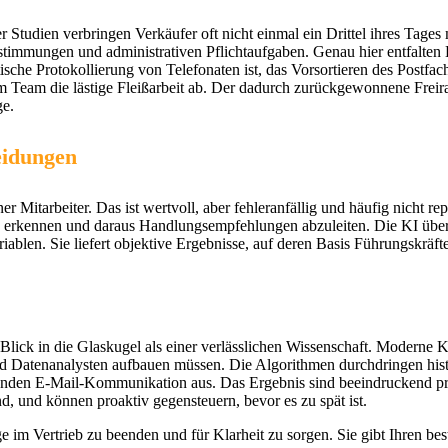
er Studien verbringen Verkäufer oft nicht einmal ein Drittel ihres Tage
bstimmungen und administrativen Pflichtaufgaben. Genau hier entfalten
ische Protokollierung von Telefonaten ist, das Vorsortieren des Postfac
Team die lästige Fleißarbeit ab. Der dadurch zurückgewonnene Freiraum
ge.
eidungen
 Mitarbeiter. Das ist wertvoll, aber fehleranfällig und häufig nicht rep
u erkennen und daraus Handlungsempfehlungen abzuleiten. Die KI über
iablen. Sie liefert objektive Ergebnisse, auf deren Basis Führungskräft
Blick in die Glaskugel als einer verlässlichen Wissenschaft. Moderne K
und Datenanalysten aufbauen müssen. Die Algorithmen durchdringen his
fenden E-Mail-Kommunikation aus. Das Ergebnis sind beeindruckend prä
nd, und können proaktiv gegensteuern, bevor es zu spät ist.
ge im Vertrieb zu beenden und für Klarheit zu sorgen. Sie gibt Ihren bes