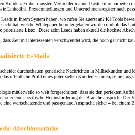
neuen Kunden. Früher mussten Vertriebler manuell Listen durcharbeiten
e (wie LinkedIn), Pressemitteilungen und Unternehmensregister nach pa
Leads in Ihrem System haben, wo rufen Sie zuerst an? KI-Tools bewert
e besucht hat, welche Whitepaper heruntergeladen wurden und ob das Unt
 priorisierte Liste: „Diese zehn Leads haben aktuell die höchste Abschl
 dass Zeit mit Interessenten verschwendet wird, die noch gar nicht kauf
alisierte E-Mails
tscheider durchschauen generische Nachrichten in Millisekunden und l
n das öffentliche Profil eines potenziellen Kunden scannen, seine jüng
logie mittlerweile so weit fortgeschritten, dass sie den perfekten Aufh
mmt oder eine spezifische Herausforderung der Branche anspricht. Der V
ie eine wertschätzende und passgenaue Ansprache sicher – bei einem Br
mehr Abschlussstärke