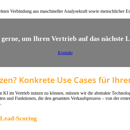
rfekten Verbindung aus maschineller Analysekraft sowie menschlicher E
 gerne, um Ihren Vertrieb auf das nächste L
Kontakt
zen? Konkrete Use Cases für Ihren
Um KI im Vertrieb nutzen zu können, müssen wir die abstrakte Technolo
eiten und Funktionen, die den gesamten Verkaufsprozess – von der erst
.
s Lead-Scoring