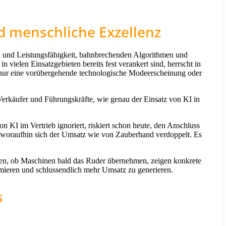
d menschliche Exzellenz
en und Leistungsfähigkeit, bahnbrechenden Algorithmen und
ielen Einsatzgebieten bereits fest verankert sind, herrscht in
es nur eine vorübergehende technologische Modeerscheinung oder
 Verkäufer und Führungskräfte, wie genau der Einsatz von KI in
n KI im Vertrieb ignoriert, riskiert schon heute, den Anschluss
gt, woraufhin sich der Umsatz wie von Zauberhand verdoppelt. Es
ären, ob Maschinen bald das Ruder übernehmen, zeigen konkrete
timieren und schlussendlich mehr Umsatz zu generieren.
s