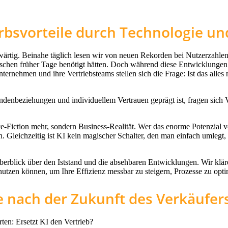
rbsvorteile durch Technologie un
nwärtig. Beinahe täglich lesen wir von neuen Rekorden bei Nutzerzahl
hen früher Tage benötigt hätten. Doch während diese Entwicklungen in v
ternehmen und ihre Vertriebsteams stellen sich die Frage: Ist das all
undenbeziehungen und individuellem Vertrauen geprägt ist, fragen sich
ce-Fiction mehr, sondern Business-Realität. Wer das enorme Potenzial vo
en. Gleichzeitig ist KI kein magischer Schalter, den man einfach umle
berblick über den Iststand und die absehbaren Entwicklungen. Wir kl
e nutzen können, um Ihre Effizienz messbar zu steigern, Prozesse zu op
ge nach der Zukunft des Verkäufer
ten: Ersetzt KI den Vertrieb?