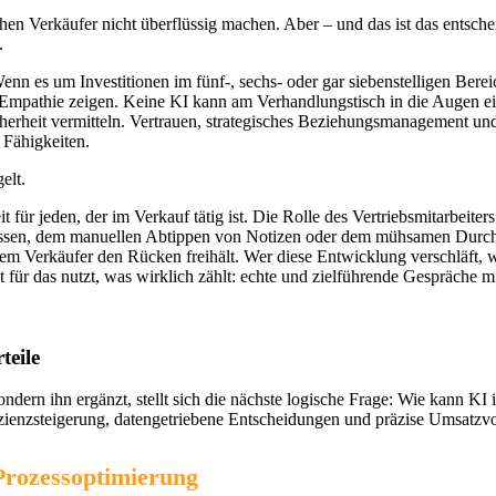
hen Verkäufer nicht überflüssig machen. Aber – und das ist das entsche
.
Wenn es um Investitionen im fünf-, sechs- oder gar siebenstelligen B
te Empathie zeigen. Keine KI kann am Verhandlungstisch in die Augen e
erheit vermitteln. Vertrauen, strategisches Beziehungsmanagement un
 Fähigkeiten.
elt.
r jeden, der im Verkauf tätig ist. Die Rolle des Vertriebsmitarbeiters 
dressen, dem manuellen Abtippen von Notizen oder dem mühsamen Durch
dem Verkäufer den Rücken freihält. Wer diese Entwicklung verschläft, w
 für das nutzt, was wirklich zählt: echte und zielführende Gespräche m
teile
dern ihn ergänzt, stellt sich die nächste logische Frage: Wie kann KI 
fizienzsteigerung, datengetriebene Entscheidungen und präzise Umsatzv
 Prozessoptimierung