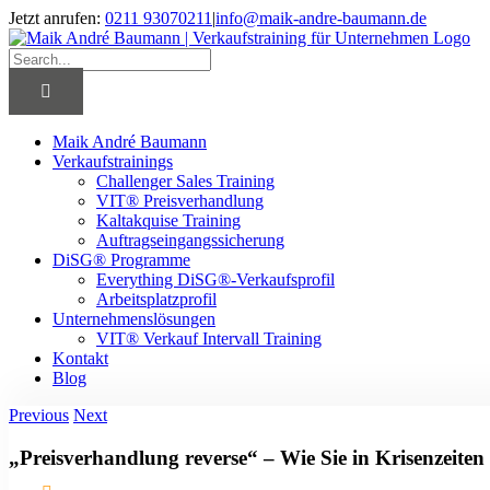
Skip
Jetzt anrufen:
0211 93070211
|
info@maik-andre-baumann.de
to
Facebook
Twitter
LinkedIn
Xing
content
Search
for:
Maik André Baumann
Verkaufstrainings
Challenger Sales Training
VIT® Preisverhandlung
Kaltakquise Training
Auftragseingangssicherung
DiSG® Programme
Everything DiSG®-Verkaufsprofil
Arbeitsplatzprofil
Unternehmenslösungen
VIT® Verkauf Intervall Training
Kontakt
Blog
Previous
Next
„Preisverhandlung reverse“ – Wie Sie in Krisenzeite