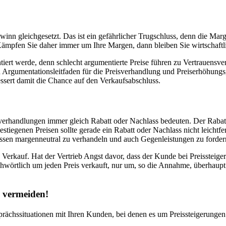
winn gleichgesetzt. Das ist ein gefährlicher Trugschluss, denn die Mar
ämpfen Sie daher immer um Ihre Margen, dann bleiben Sie wirtschaftli
iert werde, denn schlecht argumentierte Preise führen zu Vertrauensve
n Argumentationsleitfaden für die Preisverhandlung und Preiserhöhungsge
ssert damit die Chance auf den Verkaufsabschluss.
isverhandlungen immer gleich Rabatt oder Nachlass bedeuten. Der Rabat
stiegenen Preisen sollte gerade ein Rabatt oder Nachlass nicht leichtfe
issen margenneutral zu verhandeln und auch Gegenleistungen zu forder
n Verkauf. Hat der Vertrieb Angst davor, dass der Kunde bei Preisstei
chwörtlich um jeden Preis verkauft, nur um, so die Annahme, überhaup
n vermeiden!
prächssituationen mit Ihren Kunden, bei denen es um Preissteigerungen