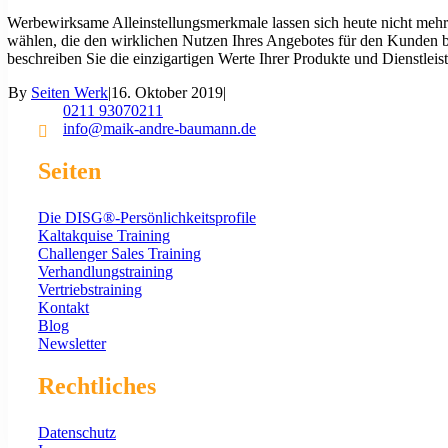
Werbewirksame Alleinstellungsmerkmale lassen sich heute nicht mehr 
wählen, die den wirklichen Nutzen Ihres Angebotes für den Kunden b
beschreiben Sie die einzigartigen Werte Ihrer Produkte und Dienstle
By
Seiten Werk
|
16. Oktober 2019
|
0211 93070211
info@maik-andre-baumann.de
Seiten
Die DISG®-Persönlichkeitsprofile
Kaltakquise Training
Challenger Sales Training
Verhandlungstraining
Vertriebstraining
Kontakt
Blog
Newsletter
Rechtliches
Datenschutz