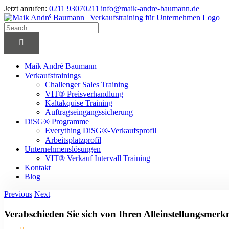
Skip
Jetzt anrufen:
0211 93070211
|
info@maik-andre-baumann.de
to
Facebook
Twitter
LinkedIn
Xing
content
Search
for:
Maik André Baumann
Verkaufstrainings
Challenger Sales Training
VIT® Preisverhandlung
Kaltakquise Training
Auftragseingangssicherung
DiSG® Programme
Everything DiSG®-Verkaufsprofil
Arbeitsplatzprofil
Unternehmenslösungen
VIT® Verkauf Intervall Training
Kontakt
Blog
Previous
Next
Verabschieden Sie sich von Ihren Alleinstellungsmer