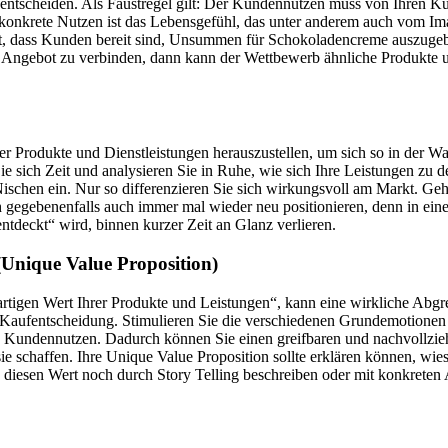
 entscheiden. Als Faustregel gilt: Der Kundennutzen muss von Ihren Ku
 konkrete Nutzen ist das Lebensgefühl, das unter anderem auch vom I
t, dass Kunden bereit sind, Unsummen für Schokoladencreme auszugeben.
 Angebot zu verbinden, dann kann der Wettbewerb ähnliche Produkte 
hrer Produkte und Dienstleistungen herauszustellen, um sich so in der 
e sich Zeit und analysieren Sie in Ruhe, wie sich Ihre Leistungen zu
e Nischen ein. Nur so differenzieren Sie sich wirkungsvoll am Markt. G
ch gegebenenfalls auch immer mal wieder neu positionieren, denn in ein
tdeckt“ wird, binnen kurzer Zeit an Glanz verlieren.
Unique Value Proposition)
rtigen Wert Ihrer Produkte und Leistungen“, kann eine wirkliche Abg
Kaufentscheidung. Stimulieren Sie die verschiedenen Grundemotionen 
en Kundennutzen. Dadurch können Sie einen greifbaren und nachvollzieh
e schaffen. Ihre Unique Value Proposition sollte erklären können, wi
 diesen Wert noch durch Story Telling beschreiben oder mit konkreten 