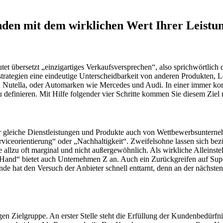
unden mit dem wirklichen Wert Ihrer Leist
t übersetzt „einzigartiges Verkaufsversprechen“, also sprichwörtlich 
rategien eine eindeutige Unterscheidbarkeit von anderen Produkten, Le
 Nutella, oder Automarken wie Mercedes und Audi. In einer immer ko
efinieren. Mit Hilfe folgender vier Schritte kommen Sie diesem Ziel 
 gleiche Dienstleistungen und Produkte auch von Wettbewerbsunterne
rviceorientierung“ oder „Nachhaltigkeit“. Zweifelsohne lassen sich be
allzu oft marginal und nicht außergewöhnlich. Als wirkliche Alleinst
Hand“ bietet auch Unternehmen Z an. Auch ein Zurückgreifen auf Superl
de hat den Versuch der Anbieter schnell enttarnt, denn an der nächst
igen Zielgruppe. An erster Stelle steht die Erfüllung der Kundenbedürf