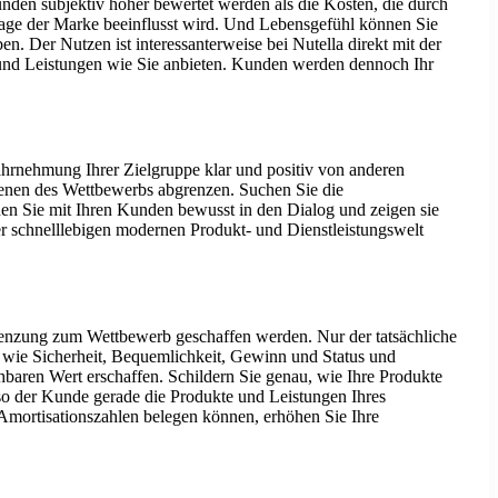
nden subjektiv höher bewertet werden als die Kosten, die durch
mage der Marke beeinflusst wird. Und Lebensgefühl können Sie
 Der Nutzen ist interessanterweise bei Nutella direkt mit der
und Leistungen wie Sie anbieten. Kunden werden dennoch Ihr
Wahrnehmung Ihrer Zielgruppe klar und positiv von anderen
 denen des Wettbewerbs abgrenzen. Suchen Sie die
ehen Sie mit Ihren Kunden bewusst in den Dialog und zeigen sie
er schnelllebigen modernen Produkt- und Dienstleistungswelt
renzung zum Wettbewerb geschaffen werden. Nur der tatsächliche
wie Sicherheit, Bequemlichkeit, Gewinn und Status und
baren Wert erschaffen. Schildern Sie genau, wie Ihre Produkte
eso der Kunde gerade die Produkte und Leistungen Ihres
Amortisationszahlen belegen können, erhöhen Sie Ihre