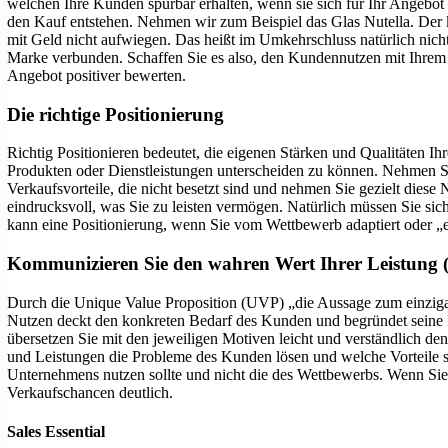
welchen Ihre Kunden spürbar erhalten, wenn sie sich für Ihr Angebot
den Kauf entstehen. Nehmen wir zum Beispiel das Glas Nutella. Der
mit Geld nicht aufwiegen. Das heißt im Umkehrschluss natürlich nich
Marke verbunden. Schaffen Sie es also, den Kundennutzen mit Ihrem
Angebot positiver bewerten.
Die richtige Positionierung
Richtig Positionieren bedeutet, die eigenen Stärken und Qualitäten I
Produkten oder Dienstleistungen unterscheiden zu können. Nehmen Si
Verkaufsvorteile, die nicht besetzt sind und nehmen Sie gezielt dies
eindrucksvoll, was Sie zu leisten vermögen. Natürlich müssen Sie si
kann eine Positionierung, wenn Sie vom Wettbewerb adaptiert oder „en
Kommunizieren Sie den wahren Wert Ihrer Leistung (
Durch die Unique Value Proposition (UVP) „die Aussage zum einziga
Nutzen deckt den konkreten Bedarf des Kunden und begründet seine 
übersetzen Sie mit den jeweiligen Motiven leicht und verständlich d
und Leistungen die Probleme des Kunden lösen und welche Vorteile si
Unternehmens nutzen sollte und nicht die des Wettbewerbs. Wenn Sie
Verkaufschancen deutlich.
Sales Essential